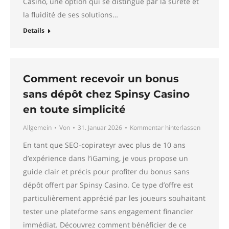
Casino, une option qui se distingue par la sûreté et
la fluidité de ses solutions…
Details
Comment recevoir un bonus
sans dépôt chez Spinsy Casino
en toute simplicité
Allgemein
Von
31. Januar 2026
Kommentar hinterlassen
En tant que SEO-copirateyr avec plus de 10 ans
d’expérience dans l’iGaming, je vous propose un
guide clair et précis pour profiter du bonus sans
dépôt offert par Spinsy Casino. Ce type d’offre est
particulièrement apprécié par les joueurs souhaitant
tester une plateforme sans engagement financier
immédiat. Découvrez comment bénéficier de ce