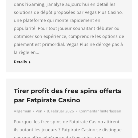
dans l’iGaming, j’analyse aujourd’hui en détail les
solutions de dépôt proposées par Vegas Plus Casino,
une plateforme qui monte rapidement en
popularité. Pour tout joueur souhaitant débuter ou
optimiser son expérience, comprendre les options de
paiement est primordial. Vegas Plus ne déroge pas à
la règle en…
Details
Tirer profit des free spins offerts
par Fatpirate Casino
Allgemein
Von
8. Februar 2026
Kommentar hinterlassen
Pourquoi les free spins de Fatpirate Casino attirent-
ils autant les joueurs ? Fatpirate Casino se distingue
par une offre généreuse de free spins, une