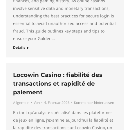
finances, and gaming history. As online casinos
involve sensitive data and monetary transactions,
understanding the best practices for secure login is
essential to avoid unauthorized access and potential
fraud. This guide outlines key steps and tips to
ensure your Golden…
Details
Locowin Casino : fiabilité des
transactions et rapidité de
paiement
Allgemein
Von
4. Februar 2026
Kommentar hinterlassen
En tant qu’analyste spécialisé dans les plateformes
de jeux en ligne, j’examine aujourd’hui la fiabilité et
la rapidité des transactions sur Locowin Casino, un