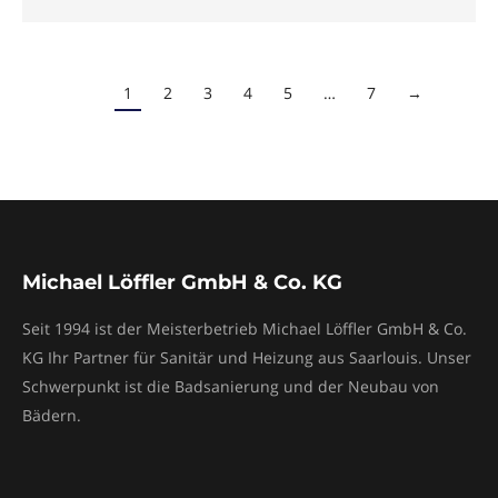
1
2
3
4
5
…
7
→
Michael Löffler GmbH & Co. KG
Seit 1994 ist der Meisterbetrieb Michael Löffler GmbH & Co.
KG Ihr Partner für Sanitär und Heizung aus Saarlouis. Unser
Schwerpunkt ist die Badsanierung und der Neubau von
Bädern.